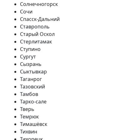
Солнечногорск
Сочи
Спасск-Дальний
Ставрополь
Старый Оскол
Стерлитамак
Ступино
Сургут
Сызрань
Сыктывкар
Таганрог
Тазовский
Тамбов
Тарко-сале
Тверь
Темрюк
Тимашёвск
Тихвин
Тихорецк