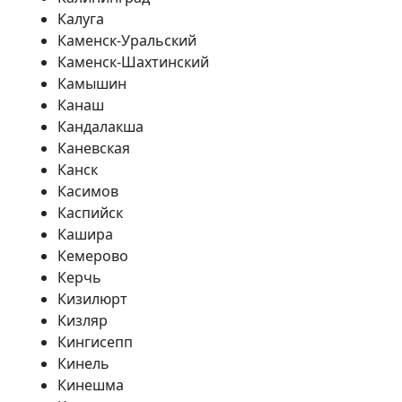
Калуга
Каменск-Уральский
Каменск-Шахтинский
Камышин
Канаш
Кандалакша
Каневская
Канск
Касимов
Каспийск
Кашира
Кемерово
Керчь
Кизилюрт
Кизляр
Кингисепп
Кинель
Кинешма