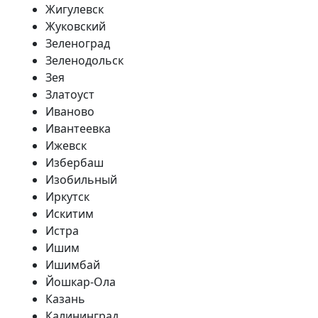
Жигулевск
Жуковский
Зеленоград
Зеленодольск
Зея
Златоуст
Иваново
Ивантеевка
Ижевск
Избербаш
Изобильный
Иркутск
Искитим
Истра
Ишим
Ишимбай
Йошкар-Ола
Казань
Калининград