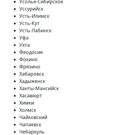
Усолье-Сибирское
Уссурийск
Усть-Илимск
Усть-Кут
Усть-Лабинск
Уфа
Ухта
Феодосия
Фокино
Фрязино
Хабаровск
Хадыженск
Ханты-Мансийск
Хасавюрт
Химки
Холмск
Чайковский
Чапаевск
Чебаркуль