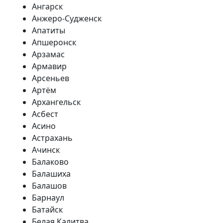
Ангарск
Анжеро-Судженск
Апатиты
Апшеронск
Арзамас
Армавир
Арсеньев
Артём
Архангельск
Асбест
Асино
Астрахань
Ачинск
Балаково
Балашиха
Балашов
Барнаул
Батайск
Белая Калитва