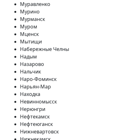
Муравленко
Мурино
Мурманск
Муром
Мценск
Мытищи
Набережные Челны
Надым
Назарово
Нальчик
Наро-Фоминск
Нарьян-Мар
Находка
Невинномысск
Нерюнгри
Нефтекамск
Нефтеюганск
Нижневартовск
Нижнекамск