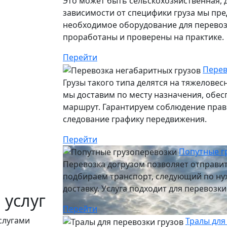
Это может быть сельскохозяйственная, 
зависимости от специфики груза мы пр
необходимое оборудование для перевозк
проработаны и проверены на практике.
Перейти
Перев
Грузы такого типа делятся на тяжелове
мы доставим по месту назначения, обе
маршрут. Гарантируем соблюдение прави
следование графику передвижения.
Перейти
Попутные г
Перевозка догрузом позволяет отправит
подбираем транспорт, следующий по ну
доставку. Услуга подходит для перевозк
 услуг
Перейти
слугами
Тралы для