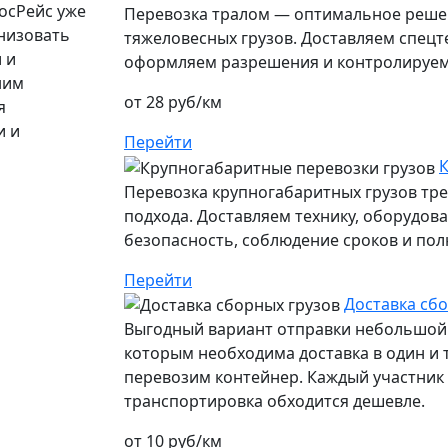
осРейс уже
Перевозка тралом — оптимальное решен
низовать
тяжеловесных грузов. Доставляем спецт
 и
оформляем разрешения и контролируем 
ним
от 28 руб/км
я
и и
Перейти
К
Перевозка крупногабаритных грузов тр
подхода. Доставляем технику, оборудов
безопасность, соблюдение сроков и пол
Перейти
Доставка сб
Выгодный вариант отправки небольшой 
которым необходима доставка в один и т
перевозим контейнер. Каждый участник п
транспортировка обходится дешевле.
от 10 руб/км