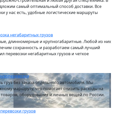
дорожно-строительная и любая другая спецтехника. В
едложим самый оптимальный способ доставки. Все
и у нас есть, удобные логистические маршруты
озка негабаритных грузов
сные, длинномерные и крупногабаритные. Любой из них
спечим сохранность и разработаем самый лучший
л перевозки негабаритных грузов и четкое
рузоперевозки
ь груз без заказа отдельного автомобиля. Мы
жному маршруту, что помогает снизить расходы на
и товаров, оборудования и личных вещей по России.
 перевозки грузов