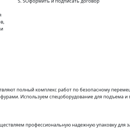
5
Оформить и подписать договор
я
в,
ми
твляют полный комплекс работ по безопасному перемещ
 фурами. Используем спецоборудование для подъема и 
ествляем профессиональную надежную упаковку для з