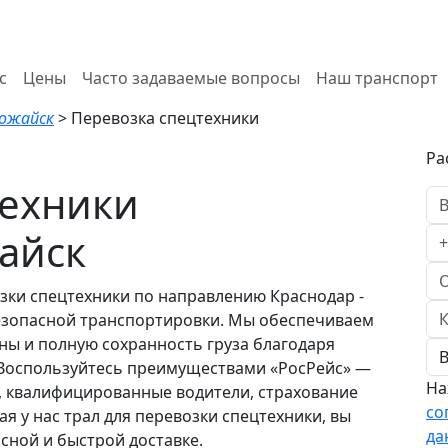
с
Цены
Часто задаваемые вопросы
Наш транспорт
Можайск
>
Перевозка спецтехники
Ра
техники
айск
зки спецтехники по направлению Краснодар -
езопасной транспортировки. Мы обеспечиваем
ны и полную сохранность груза благодаря
Воспользуйтесь преимуществами «РосРейс» —
На
, квалифицированные водители, страхование
со
ая у нас трал для перевозки спецтехники, вы
да
сной и быстрой доставке.