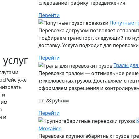
следование графику передвижения.
Перейти
Попутные г
Перевозка догрузом позволяет отправит
подбираем транспорт, следующий по ну
доставку. Услуга подходит для перевозк
 услуг
Перейти
Тралы для
слугами
Перевозка тралом — оптимальное решен
осРейс уже
тяжеловесных грузов. Доставляем спецт
низовать
оформляем разрешения и контролируем 
 и
от 28 руб/км
ним
я
Перейти
и и
К
Можайск
Перевозка крупногабаритных грузов тр