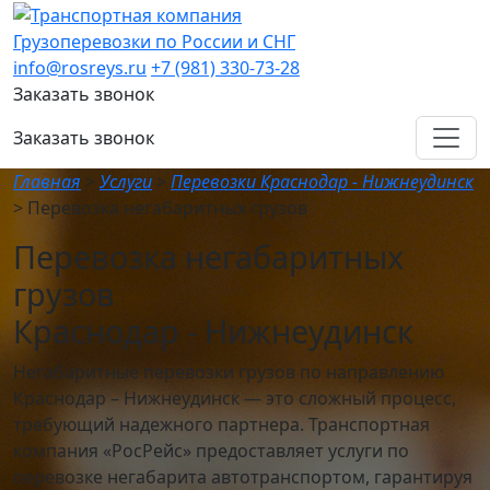
Грузоперевозки по России и СНГ
info@rosreys.ru
+7 (981) 330-73-28
Заказать звонок
Заказать звонок
Главная
>
Услуги
>
Перевозки Краснодар - Нижнеудинск
>
Перевозка негабаритных грузов
Перевозка негабаритных
грузов
Краснодар - Нижнеудинск
Негабаритные перевозки грузов по направлению
Краснодар – Нижнеудинск — это сложный процесс,
требующий надежного партнера. Транспортная
компания «РосРейс» предоставляет услуги по
перевозке негабарита автотранспортом, гарантируя