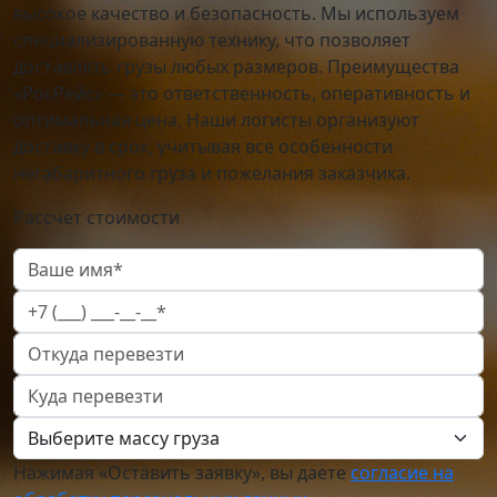
высокое качество и безопасность. Мы используем
специализированную технику, что позволяет
доставлять грузы любых размеров. Преимущества
«РосРейс» — это ответственность, оперативность и
оптимальная цена. Наши логисты организуют
доставку в срок, учитывая все особенности
негабаритного груза и пожелания заказчика.
Рассчет стоимости
Нажимая «Оставить заявку», вы даете
согласие на