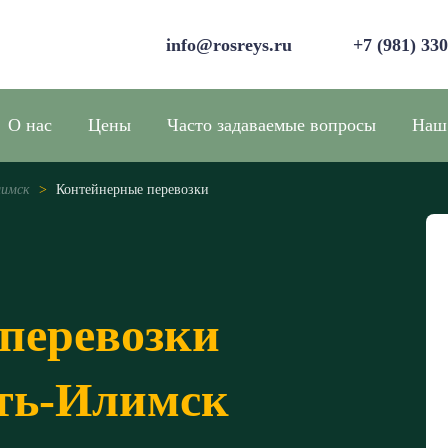
info@rosreys.ru
+7 (981) 33
О нас
Цены
Часто задаваемые вопросы
Наш
лимск
>
Контейнерные перевозки
перевозки
сть-Илимск