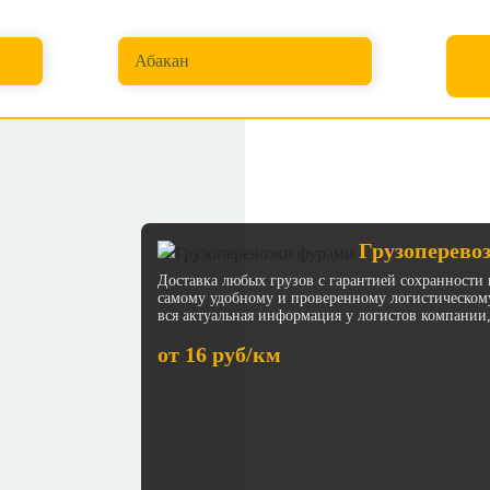
Куда перевезти
Абакан
Грузоперево
Доставка любых грузов с гарантией сохранности 
самому удобному и проверенному логистическом
вся актуальная информация у логистов компании,
от 16 руб/км