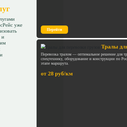
луг
слугами
сРейс уже
Перейти
изовать
 и
ним
Тралы для
я
 и
Перевозка тралом — оптимальное решение для тр
спецтехнику, оборудование и конструкции по Ро
этапе маршрута.
от 28 руб/км