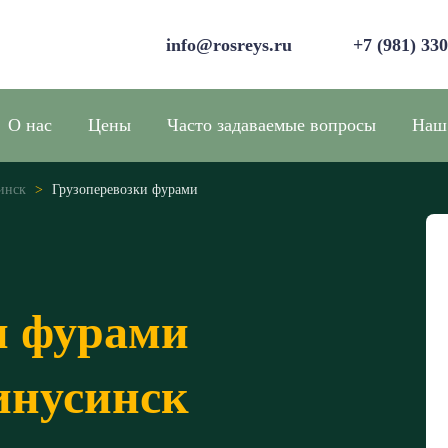
info@rosreys.ru
+7 (981) 33
О нас
Цены
Часто задаваемые вопросы
Наш
инск
>
Грузоперевозки фурами
и фурами
инусинск