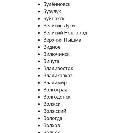
Будённовск
Бузулук
Буйнакск
Великие Луки
Великий Новгород
Верхняя Пышма
Видное
Вилючинск
Вичуга
Владивосток
Владикавказ
Владимир
Волгоград
Волгодонск
Волжск
Волжский
Вологда
Волхов
Вольск