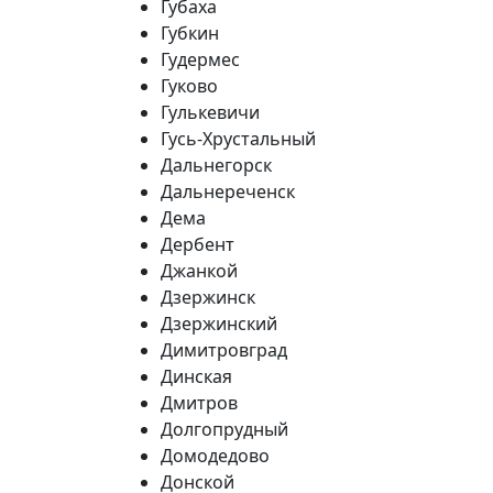
Губаха
Губкин
Гудермес
Гуково
Гулькевичи
Гусь-Хрустальный
Дальнегорск
Дальнереченск
Дема
Дербент
Джанкой
Дзержинск
Дзержинский
Димитровград
Динская
Дмитров
Долгопрудный
Домодедово
Донской