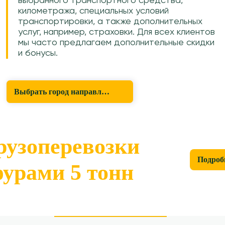
выбранного транспортного средства,
километража, специальных условий
транспортировки, а также дополнительных
услуг, например, страховки. Для всех клиентов
мы часто предлагаем дополнительные скидки
и бонусы.
Выбрать город направления
рузоперевозки
Подроб
урами 5 тонн