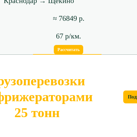
Краснодар → Щёкино
≈ 76849 р.
67 р/км.
Рассчитать
рузоперевозки
фрижераторами
Под
25 тонн