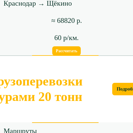
Краснодар → Щёкино
≈ 68820 р.
60 р/км.
Рассчитать
рузоперевозки
Подроб
урами 20 тонн
Маршруты