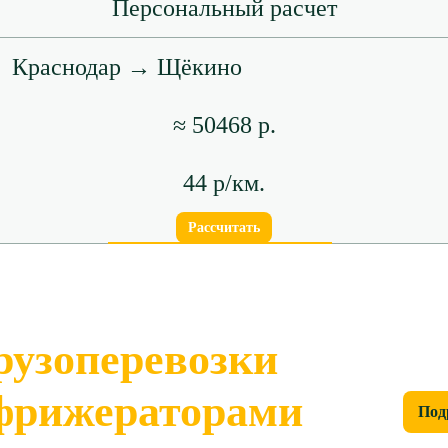
Персональный расчет
Краснодар → Щёкино
≈ 50468 р.
44 р/км.
Рассчитать
рузоперевозки
фрижераторами
Под