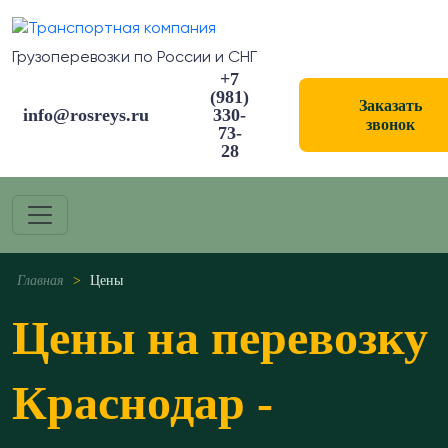
Грузоперевозки по России и СНГ
+7
(981)
Заказать
info@rosreys.ru
330-
звонок
73-
28
Главная
>
Цены
Цены на перевозку
Краснодар -